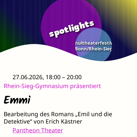
Zum Hauptinhalt springen
spotlights
Schultheaterfestival
Bonn/Rhein-Sieg
27.06.2026, 18:00 – 20:00
Rhein-Sieg-Gymnasium präsentiert
Emmi
Bearbeitung des Romans „Emil und die
Detektive“ von Erich Kästner
Pantheon Theater