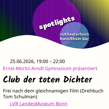
Zum Hauptinhalt springen
spotlights
Schultheaterfestival
Bonn/Rhein-Sieg
25.06.2026, 19:00 – 22:00
Ernst-Moritz-Arndt Gymnasium präsentiert
Club der toten Dichter
Frei nach dem gleichnamigen Film (Drehbuch
Tom Schulman)
LVR LandesMuseum Bonn