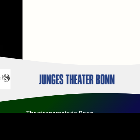
Theatergemeinde Bonn
Jugendreferat
jtg@tg-bonn.de
0228 - 91 50 335