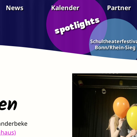
News
Kalender
Partner
spotlights
Schultheaterfestiv
Bonn/Rhein-Sieg
en
Vanderbeke
nhaus)